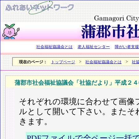
社会福祉協議会とは
老人福祉センター
障がい者支援
>
>
現在のページ：
トップページ
社会福祉協議会とは
社
蒲郡市社会福祉協議会「社協だより」平成２４
それぞれの環境に合わせて画像フ
ルとして開いて下さい。またそ
きます。
PDFファイルで全ページ一括