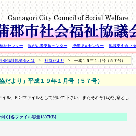
福祉センター
障がい者支援センター
成年後見センター
地域支え合い
>
>
社会福祉協議会とは
社協だより
平成１９年１月号（５７号）
協だより」平成１９年１月号（５７号）
ァイル、PDFファイルとして開いて下さい。またそれぞれが別窓とし
く[各ファイル容量1807KB]