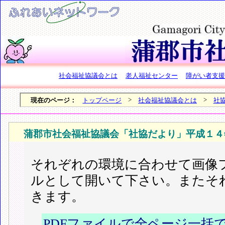
社会福祉協議会とは
老人福祉センター
障がい者支援
>
>
現在のページ：
トップページ
社会福祉協議会とは
社
蒲郡市社会福祉協議会「社協だより」平成１４
それぞれの環境に合わせて画像フ
ルとして開いて下さい。またそ
きます。
PDFファイルで全ページ一括