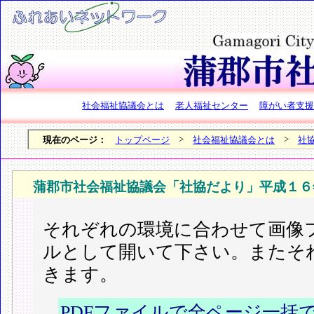
社会福祉協議会とは
老人福祉センター
障がい者支援
>
>
現在のページ：
トップページ
社会福祉協議会とは
社
蒲郡市社会福祉協議会「社協だより」平成１６
それぞれの環境に合わせて画像フ
ルとして開いて下さい。またそ
きます。
PDFファイルで全ページ一括